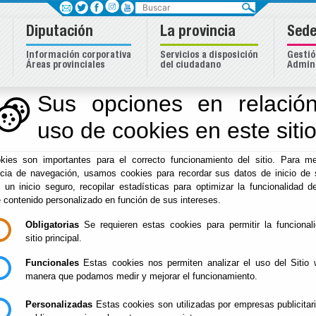
Buscar
Diputación
La provincia
Sede
Información corporativa
Servicios a disposición
Gestió
Áreas provinciales
del ciudadano
Admini
dentidad Almeriense
Sus opciones en relación
uso de cookies en este siti
Inicio
-
Cultura y Cine
- Patrimonio - DPC
kies son importantes para el correcto funcionamiento del sitio. Para me
MÚSICA Y DANZA
Del : 14/02/20
ncia de navegación, usamos cookies para recordar sus datos de inicio de 
Lugar: Almerí
TRADICIONAL
Perido: 09 - 
ALMERIENSE
e un inicio seguro, recopilar estadísticas para optimizar la funcionalidad de
Tipo: Arte y C
e contenido personalizado en función de sus intereses.
Obligatorias
Se requieren estas cookies para permitir la funcional
sitio principal.
LAS "MARAVILLAS
Del : 01/01/20
Funcionales
Estas cookies nos permiten analizar el uso del Sitio 
Lugar: Provin
DE MI PUEBLO"
Perido: Anual
manera que podamos medir y mejorar el funcionamiento.
Tipo: Arte y C
Personalizadas
Estas cookies son utilizadas por empresas publicitar