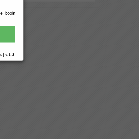
 el botón
 | v.1.3