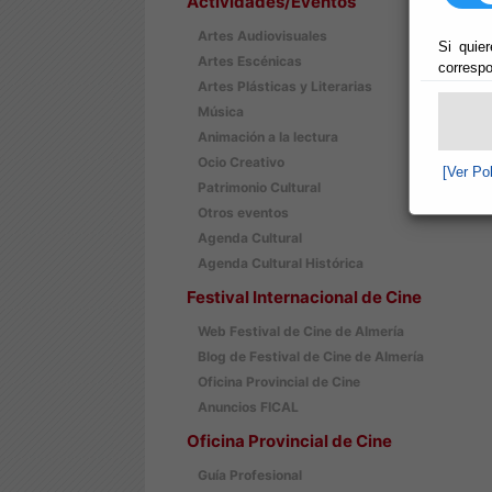
Actividades/Eventos
Artes Audiovisuales
Si quier
Artes Escénicas
correspo
Artes Plásticas y Literarias
Música
Animación a la lectura
Ocio Creativo
[Ver Po
Patrimonio Cultural
Otros eventos
Agenda Cultural
Agenda Cultural Histórica
Festival Internacional de Cine
Web Festival de Cine de Almería
Blog de Festival de Cine de Almería
Oficina Provincial de Cine
Anuncios FICAL
Oficina Provincial de Cine
Guía Profesional