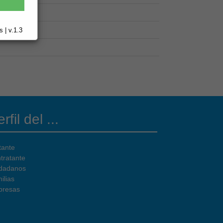
 | v.1.3
rfil del ...
tante
tratante
dadanos
ilias
resas