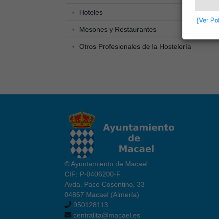
Hoteles
[Ver Po
Mesones y Restaurantes
Otros Profesionales de la Hostelería
© Ayuntamiento de Macael
CIF: P-0406200-F
Avda. Paco Cosentino, 33
04867 Macael (Almería)
950128113
centralita@macael.es