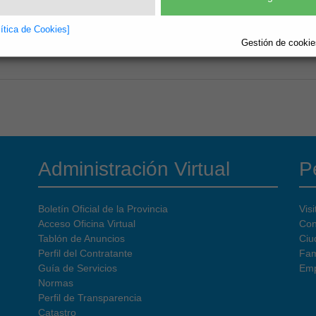
lítica de Cookies]
Gestión de cookies
Administración Virtual
Pe
Boletín Oficial de la Provincia
Visi
Acceso Oficina Virtual
Con
Tablón de Anuncios
Ciu
Perfil del Contratante
Fam
Guía de Servicios
Emp
Normas
Perfil de Transparencia
Catastro