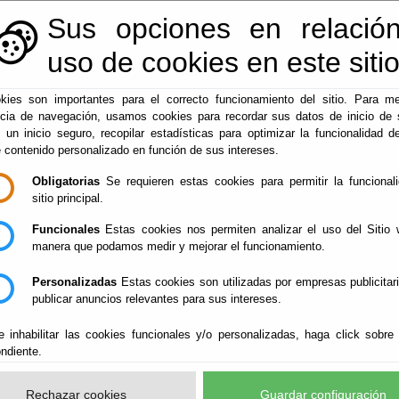
Sus opciones en relación
950128113
|
centralita@macael.es
uso de cookies en este siti
kies son importantes para el correcto funcionamiento del sitio. Para me
ncia de navegación, usamos cookies para recordar sus datos de inicio de 
▼
de Electrónica
Administración-e
Macael
e un inicio seguro, recopilar estadísticas para optimizar la funcionalidad de
e contenido personalizado en función de sus intereses.
Obligatorias
Se requieren estas cookies para permitir la funcional
sitio principal.
Funcionales
Estas cookies nos permiten analizar el uso del Sitio 
manera que podamos medir y mejorar el funcionamiento.
Personalizadas
Estas cookies son utilizadas por empresas publicitar
publicar anuncios relevantes para sus intereses.
e inhabilitar las cookies funcionales y/o personalizadas, haga click sobre
ndiente.
Rechazar cookies
Guardar configuración