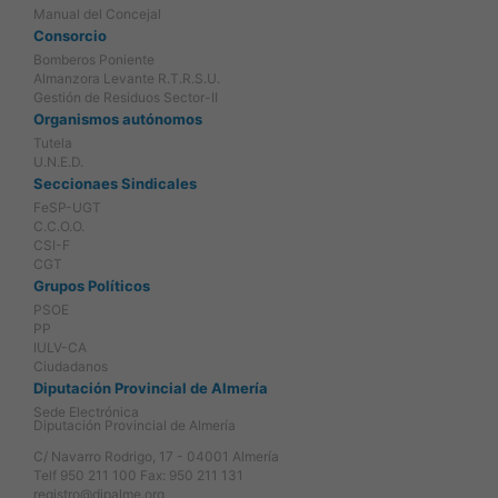
Manual del Concejal
Consorcio
Bomberos Poniente
Almanzora Levante R.T.R.S.U.
Gestión de Residuos Sector-II
Organismos autónomos
Tutela
U.N.E.D.
Seccionaes Sindicales
FeSP-UGT
C.C.O.O.
CSI-F
CGT
Grupos Políticos
PSOE
PP
IULV-CA
Ciudadanos
Diputación Provincial de Almería
Sede Electrónica
Diputación Provincial de Almería
C/ Navarro Rodrigo, 17 - 04001 Almería
Telf 950 211 100 Fax: 950 211 131
registro@dipalme.org