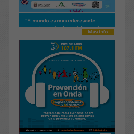
"El mundo es más interesante
cuando apartas la pantalla que te
Más info
impide verlo"