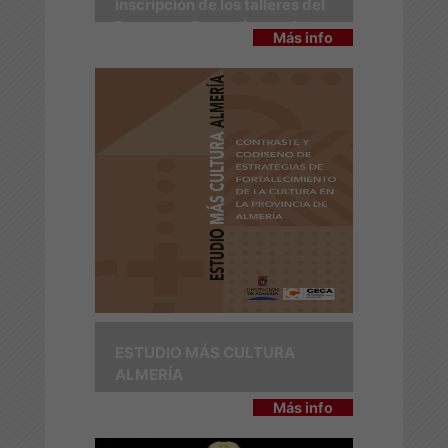
inscripción de los talleres del
Programa Formativo en Artes
Más info
Escénicas 2026
ESTUDIO MÁS CULTURA
ALMERÍA
Más info