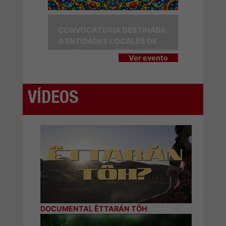
CONVOCATORIA DESTINADA
A ENTIDADES LOCALES DE
HASTA 1.000 HABITANTES
Ver evento
VÍDEOS
DOCUMENTAL ÊTTARÁN TÔH