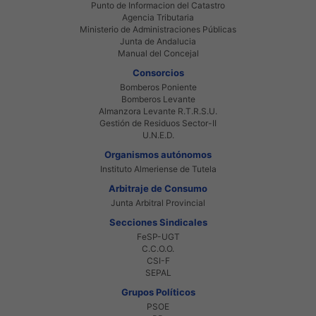
Punto de Informacion del Catastro
Agencia Tributaria
Ministerio de Administraciones Públicas
Junta de Andalucia
Manual del Concejal
Consorcios
Bomberos Poniente
Bomberos Levante
Almanzora Levante R.T.R.S.U.
Gestión de Residuos Sector-II
U.N.E.D.
Organismos autónomos
Instituto Almeriense de Tutela
Arbitraje de Consumo
Junta Arbitral Provincial
Secciones Sindicales
FeSP-UGT
C.C.O.O.
CSI-F
SEPAL
Grupos Políticos
PSOE