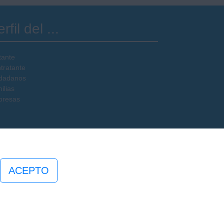
rfil del ...
tante
tratante
dadanos
ilias
resas
ACEPTO