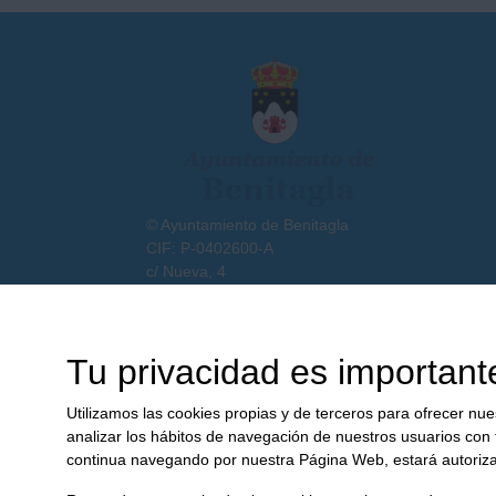
© Ayuntamiento de Benitagla
CIF: P-0402600-A
c/ Nueva, 4
04276 Benitagla (Almería)
950361839
ayuntamiento@benitagla.es
Tu privacidad es important
Utilizamos las cookies propias y de terceros para ofrecer nue
analizar los hábitos de navegación de nuestros usuarios con 
continua navegando por nuestra Página Web, estará autorizan