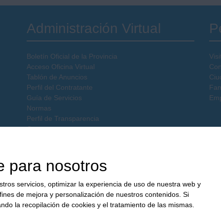
Administración Virtual
Pe
Boletín Oficial de la Provincia
Visi
Acceso Oficina Virtual
Con
Tablón de Anuncios
Ciu
Perfil del Contratante
Fam
Guía de Servicios
Emp
Normas
Perfil de Transparencia
Catastro
e para nosotros
stros servicios, optimizar la experiencia de uso de nuestra web y
fines de mejora y personalización de nuestros contenidos. Si
do la recopilación de cookies y el tratamiento de las mismas.
Aviso Legal
|
Privacidad
|
Cookies
|
Accesibilidad
|
Mapa Web