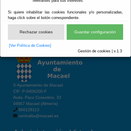
relevantes para sus intereses.
Escuchar
Si quiere inhabilitar las cookies funcionales y/o personalizadas,
Anexos
Tamaño
haga click sobre el botón correspondiente.
I5B_USOS Y ZONAS.pdf
5567 KB
Rechazar cookies
Guardar configuración
[Ver Política de Cookies]
Gestión de cookies | v.1.3
© Ayuntamiento de Macael
CIF: P-0406200-F
Avda. Paco Cosentino, 33
04867 Macael (Almería)
950128113
centralita@macael.es