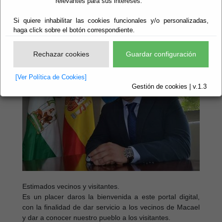
relevantes para sus intereses.
Escuchar
Si quiere inhabilitar las cookies funcionales y/o personalizadas,
haga click sobre el botón correspondiente.
Rechazar cookies
Guardar configuración
[Ver Política de Cookies]
Gestión de cookies | v.1.3
Estimados vecinos y visitantes.
Es un placer daros la bienvenida a este portal digital,
con la finalidad de dar servicio a los vecinos de Macael
y dar a conocer nuestro pueblo a los visitantes.