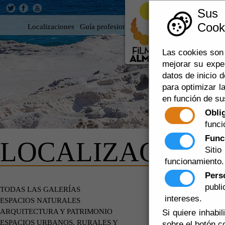
Sus
Cooki
Localizaciones
Guía profesional
Rodar en Almería
360
Las cookies son 
mejorar su expe
datos de inicio d
para optimizar la
en función de su
Obli
funci
Func
LOCALIZACIONE
Siti
funcionamiento.
Pers
publ
EDIFICIOS
TODAS LAS GALERÍAS
intereses.
ESPACIOS NATURALES
ARQUITECTURA Y PATRIMONIO
Si quiere inhabi
ESPACIOS URBANOS, RURALES Y
sobre el botón c