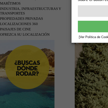
MARÍTIMOS
INDUSTRIA, INFRAESTRUCTURAS Y
TRANSPORTES
PROPIEDADES PRIVADAS
LOCALIZACIONES 360
PAISAJES DE CINE
OFREZCA SU LOCALIZACIÓN
[Ver Política de Cook