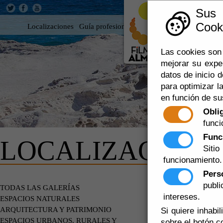
Sus
Cooki
Localizaciones
Guía profesional
Rodar en Almería
360
Las cookies son 
mejorar su expe
datos de inicio d
para optimizar la
en función de su
Obli
funci
Func
LOCALIZACIONE
Siti
funcionamiento.
Pers
publ
EDIFICIOS
TODAS LAS GALERÍAS
intereses.
ESPACIOS NATURALES
ARQUITECTURA Y PATRIMONIO
Si quiere inhabi
ESPACIOS URBANOS, RURALES Y
sobre el botón c