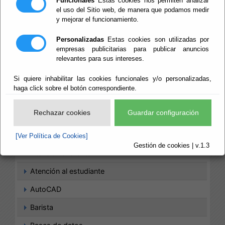
Funcionales
Estas cookies nos permiten analizar
Agriturismo
el uso del Sitio web, de manera que podamos medir
y mejorar el funcionamiento.
Agronomía
Personalizadas
Estas cookies son utilizadas por
Análisis de datos
empresas publicitarias para publicar anuncios
relevantes para sus intereses.
ArchiCAD
Si quiere inhabilitar las cookies funcionales y/o personalizadas,
Arquitectura
haga click sobre el botón correspondiente.
Artes culinarias
Rechazar cookies
Guardar configuración
Artes Gráficas
Artesanía
[Ver Política de Cookies]
Gestión de cookies | v.1.3
Atención al cliente
Atención al estudiante
AutoCAD
Barista