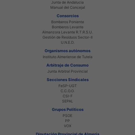
Junta de Andalucia
Manual del Concejal
Consorcios
Bomberos Poniente
Bomberos Levante
Almanzora Levante R.T.R.S.U.
Gestión de Residuos Sector-II
U.N.E.D.
Organismos autónomos
Instituto Almeriense de Tutela
Arbitraje de Consumo
Junta Arbitral Provincial
Secciones Sindicales
FeSP-UGT
C.C.O.O.
CSI-F
SEPAL
Grupos Políticos
PSOE
PP
VOX
Diputación Provincial de Almería