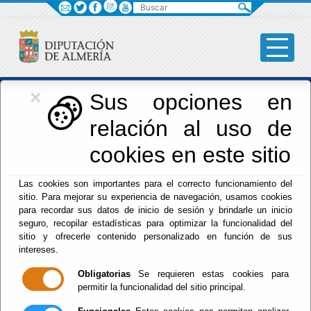
Buscar
×
Iniciativas Europeas
Sus opciones en
relación al uso de
Europedirectalmeria
cookies en este sitio
Las cookies son importantes para el correcto funcionamiento del
sitio. Para mejorar su experiencia de navegación, usamos cookies
para recordar sus datos de inicio de sesión y brindarle un inicio
seguro, recopilar estadísticas para optimizar la funcionalidad del
sitio y ofrecerle contenido personalizado en función de sus
Inicio
- Iniciativas Europeas
- Noticias
intereses.
Administración
Obligatorias
Se requieren estas cookies para
permitir la funcionalidad del sitio principal.
Administración de Empresas