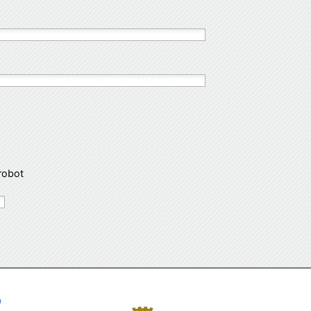
robot
a