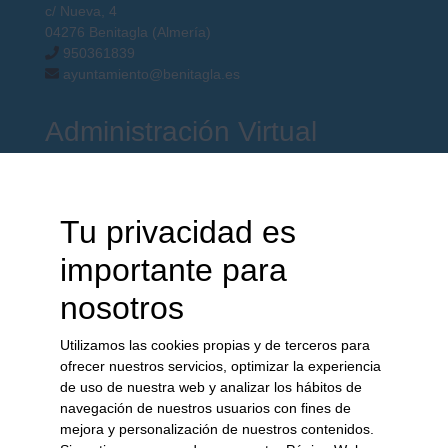
c/ Nueva, 4
04276 Benitagla (Almería)
950361839
ayuntamiento@benitagla.es
Administración Virtual
Boletín Oficial de la Provincia
Acceso Oficina Virtual
Tu privacidad es
Tablón de Anuncios
Perfil del Contratante
importante para
Guía de Servicios
Normas
nosotros
Perfil de Transparencia
Catastro
Utilizamos las cookies propias y de terceros para
ofrecer nuestros servicios, optimizar la experiencia
Perfil del ...
de uso de nuestra web y analizar los hábitos de
navegación de nuestros usuarios con fines de
mejora y personalización de nuestros contenidos.